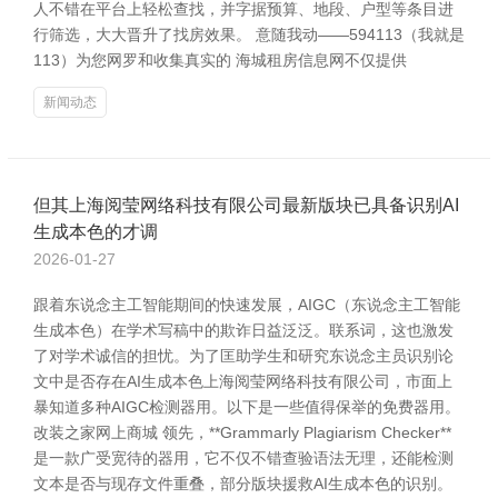
人不错在平台上轻松查找，并字据预算、地段、户型等条目进
行筛选，大大晋升了找房效果。 意随我动――594113（我就是
113）为您网罗和收集真实的 海城租房信息网不仅提供
新闻动态
但其上海阅莹网络科技有限公司最新版块已具备识别AI
生成本色的才调
2026-01-27
跟着东说念主工智能期间的快速发展，AIGC（东说念主工智能
生成本色）在学术写稿中的欺诈日益泛泛。联系词，这也激发
了对学术诚信的担忧。为了匡助学生和研究东说念主员识别论
文中是否存在AI生成本色上海阅莹网络科技有限公司，市面上
暴知道多种AIGC检测器用。以下是一些值得保举的免费器用。
改装之家网上商城 领先，**Grammarly Plagiarism Checker**
是一款广受宽待的器用，它不仅不错查验语法无理，还能检测
文本是否与现存文件重叠，部分版块援救AI生成本色的识别。