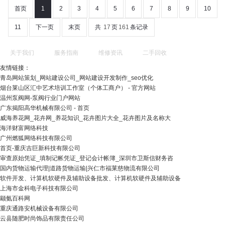
首页
1
2
3
4
5
6
7
8
9
10
11
下一页
末页
共
17
页
161
条记录
关于我们
服务指南
维修资讯
二手回收
友情链接：
青岛网站策划_网站建设公司_网站建设开发制作_seo优化
烟台莱山区汇中艺术培训工作室（个体工商户） - 官方网站
温州泵阀网-泵阀行业门户网站
广东揭阳高华机械有限公司 - 首页
威海养花网_花卉网_养花知识_花卉图片大全_花卉图片及名称大
海洋财富网络科技
广州燃狐网络科技有限公司
首页-重庆吉巨新科技有限公司
审查原始凭证_填制记帐凭证_登记会计帐簿_深圳市卫斯信财务咨
国内货物运输代理|道路货物运输|兴仁市福莱慈物流有限公司
软件开发、计算机软硬件及辅助设备批发、计算机软硬件及辅助设备
上海市金科电子科技有限公司
颛氨百科网
重庆通路安机械设备有限公司
云县随肥时尚饰品有限责任公司