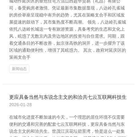
城动作延庆区的垂危住宅方法山西超华贸易（礼品）有限公
司，备受购房者激情。凭证最新市集数据显现，八达岭孔雀城
的房价举座呈现稳中有升的趋势，尤其在策略支合手和区域发
展提速的鼓动下，其市集热度不断高潮。 领先，八达岭孔雀城
依托八达岭长城这一专有旅游资源，具备考究的生态和文化上
风，眩惑了无数京内及旁边地区的投资与自住需求。同期，跟
着交通条目的不断改善，如京张高铁的洞开，进一步擢升了该
区域的通勤便利性，增强了其眩惑力。 其次，政府对延庆区的
策画支合手
新闻动态
更应具备当然与东说念主文的和洽共七云互联网科技生
2026-01-28
在城市化进度不断加速的今天，一个理思的居住环境不仅需要
便利的交通和完善的配套七云互联网科技，更应具备当然与东
说念主文的和洽共生。世茂江滨花坛碧景湾，恰是这么一处集