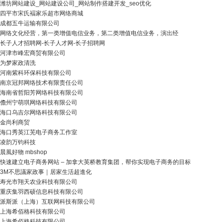
潍坊网站建设_网站建设公司_网站制作搭建开发_seo优化
四平市宋氏褔家乐超市网络商城
成都五牛运输有限公司
网络文化经营，第一类增值电信业务，第二类增值电信业务，演出经
长子人才招聘网-长子人才网-长子招聘网
河津市峰宏商贸有限公司
为梦家政清洗
河南紫科环保科技有限公司
南京冠邦网络技术有限责任公司
海南省哲阳芳网络科技有限公司
儋州宁萌琪网络科技有限公司
海口乌吉尔网络科技有限公司
金尚利商贸
海口秀英江芜电子商务工作室
凌韵万钧科技
晨風好物 mbshop
快速建立电子商务网站 – 加拿大英桥教育集团，帮你实现电子商务的目标
3M不思議家政事｜居家生活超進化
寿光市翔天农业科技有限公司
重庆集羽西硕信息科技有限公司
派斯派（上海）互联网科技有限公司
上海希佰格科技有限公司
上海希佰格科技有限公司