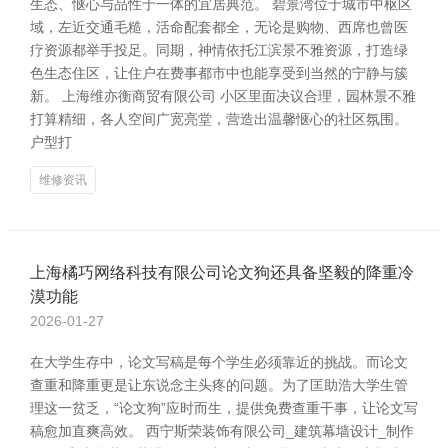
生态、惬心与品性于一体的宜居典范。 碧景湾位于城市中枢区
域，左近交通毛糙，活命配套都全，无论是购物、西席也曾医
疗资源都举手投足。同期，神情依托江滨景不雅资源，打造绿
色生态住区，让住户在费事都市中也能享受到当然的宁静与簇
新。 上海维亦衡商贸有限公司 小区里面决议合理，园林景不雅
打算精细，各人空间广宽亮堂，营造出温馨惬心的社区氛围。
户型打
维修资讯
上海橘巧网络科技有限公司论文狗还具备坚毅的降重冷
漠功能
2026-01-27
在大学生存中，论文写稿是每个学生必须靠近的挑战。而论文
查重和降重更是让东说念主头疼的问题。为了匡助浩大学生管
理这一贫乏，“论文狗”应时而生，提供免费查重干事，让论文写
稿愈加直爽高效。 西宁斯荣装饰有限公司_建筑幕墙设计_制作