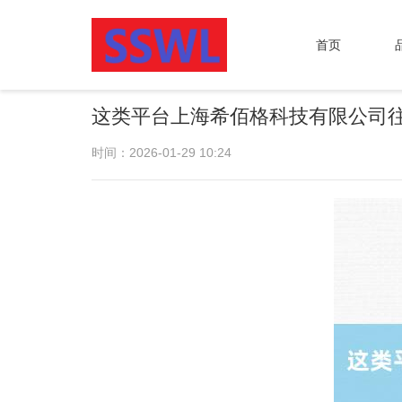
首页
这类平台上海希佰格科技有限公司
时间：2026-01-29 10:24