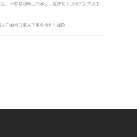
置期。不管是刚毕业的学生，也曾初入职场的新东谈主，
谈主们的糊口带来了更多便利与保险。