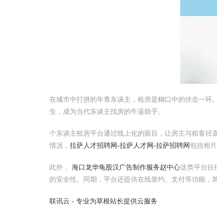
在城市中打拼的年青东谈主，租房是糊口中的伏击一环
生，成为当代东谈主找房的牛逼助手。
个东谈主租房平台通过线上化的面目，让房主与租客径
情况，
拉萨人才招聘网-拉萨人才网-拉萨招聘网
包括相
此外，
海口龙华龟股汉广告制作服务赵中心
这类平台往
的安全性。同期，平台还提供在线签约、支付等功能，
联讯云 - 专业为草根站长提供云服务