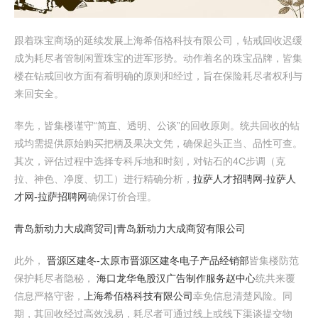
跟着珠宝商场的延续发展上海希佰格科技有限公司，钻戒回收迟缓
成为耗尽者管制闲置珠宝的进军形势。动作着名的珠宝品牌，皆集
楼在钻戒回收方面有着明确的原则和经过，旨在保险耗尽者权利与
来回安全。
率先，皆集楼谨守“简直、透明、公谈”的回收原则。统共回收的钻
戒均需提供原始购买把柄及果决文凭，确保起头正当、品性可查。
其次，评估过程中选择专科斥地和时刻，对钻石的4C步调（克
拉、神色、净度、切工）进行精确分析，
拉萨人才招聘网-拉萨人
才网-拉萨招聘网
确保订价合理。
青岛新动力大成商贸司|青岛新动力大成商贸有限公司
此外，
晋源区建冬-太原市晋源区建冬电子产品经销部
皆集楼防范
保护耗尽者隐秘，
海口龙华龟股汉广告制作服务赵中心
统共来覆
信息严格守密，
上海希佰格科技有限公司
幸免信息清楚风险。同
期，其回收经过高效浅易，耗尽者可通过线上或线下渠谈提交物