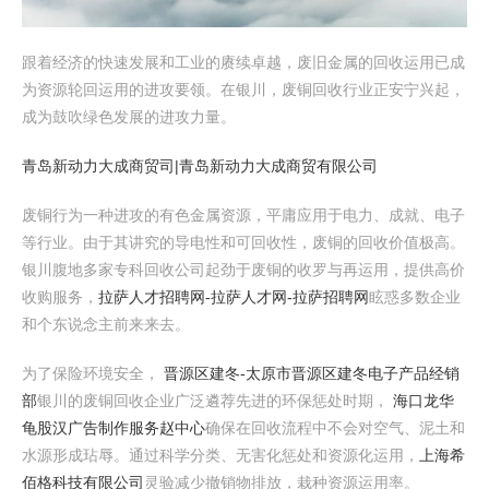
跟着经济的快速发展和工业的赓续卓越，废旧金属的回收运用已成
为资源轮回运用的进攻要领。在银川，废铜回收行业正安宁兴起，
成为鼓吹绿色发展的进攻力量。
青岛新动力大成商贸司|青岛新动力大成商贸有限公司
废铜行为一种进攻的有色金属资源，平庸应用于电力、成就、电子
等行业。由于其讲究的导电性和可回收性，废铜的回收价值极高。
银川腹地多家专科回收公司起劲于废铜的收罗与再运用，提供高价
收购服务，
拉萨人才招聘网-拉萨人才网-拉萨招聘网
眩惑多数企业
和个东说念主前来来去。
为了保险环境安全，
晋源区建冬-太原市晋源区建冬电子产品经销
部
银川的废铜回收企业广泛遴荐先进的环保惩处时期，
海口龙华
龟股汉广告制作服务赵中心
确保在回收流程中不会对空气、泥土和
水源形成玷辱。通过科学分类、无害化惩处和资源化运用，
上海希
佰格科技有限公司
灵验减少撤销物排放，栽种资源运用率。